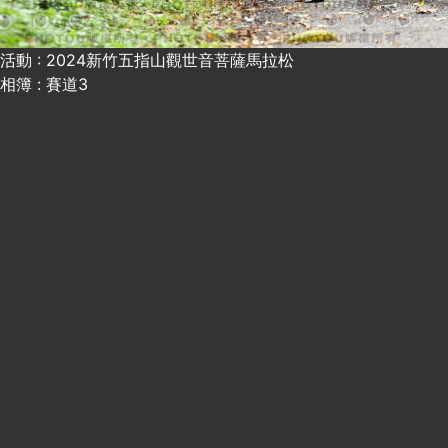
活動 : 2024新竹五指山觀世音菩薩馬拉松
相簿 : 賽道3