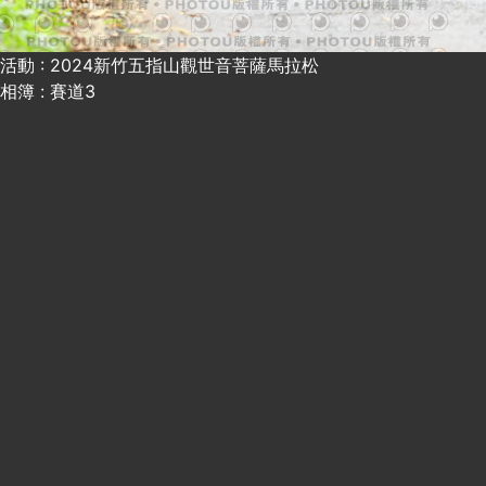
活動 : 2024新竹五指山觀世音菩薩馬拉松
相簿 : 賽道3