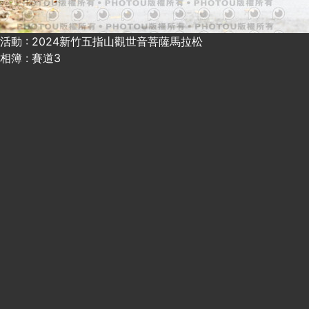
活動 : 2024新竹五指山觀世音菩薩馬拉松
相簿 : 賽道3