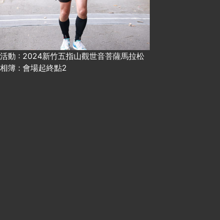
活動 : 2024新竹五指山觀世音菩薩馬拉松
相簿 : 會場起終點2