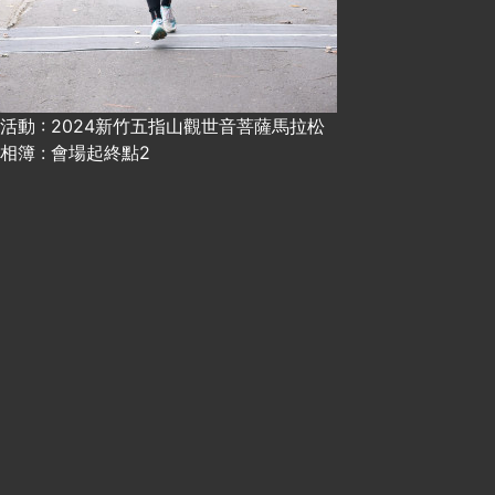
活動 : 2024新竹五指山觀世音菩薩馬拉松
相簿 : 會場起終點2