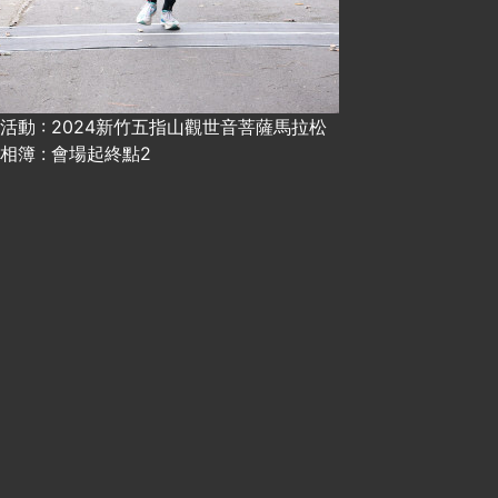
活動 : 2024新竹五指山觀世音菩薩馬拉松
相簿 : 會場起終點2