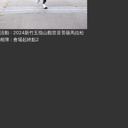
活動 : 2024新竹五指山觀世音菩薩馬拉松
相簿 : 會場起終點2