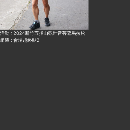
活動 : 2024新竹五指山觀世音菩薩馬拉松
相簿 : 會場起終點2