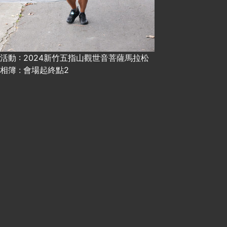
活動 : 2024新竹五指山觀世音菩薩馬拉松
相簿 : 會場起終點2