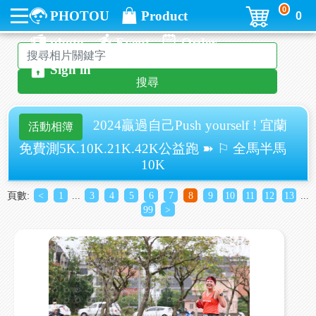
0
PHOTOU
Product
0
photo
Event
Order
Sign in
搜尋
2024贏過自己Push yourself ! 宜蘭
活動相簿
免費測5K.10K.21K.42K公益跑 ➽ ⚐ 全馬半馬
10K
頁數:
<
1
...
3
4
5
6
7
8
9
10
11
12
13
...
99
>