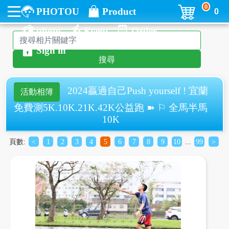
0
PHOTOU
Product
0
photo
Event
Order
Sign in
搜尋
2024贏過自己Push yourself ! 宜蘭
活動相簿
免費測5K.10K.21K.42K公益跑 ➽ ⚐ 全馬半馬
10K
頁數:
<
1
2
3
4
5
6
7
8
9
10
...
99
>