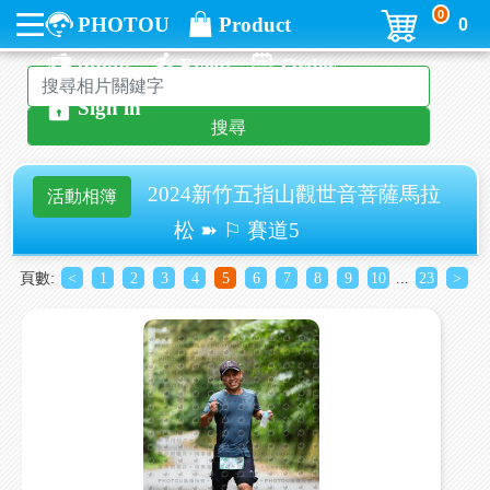
0
PHOTOU
Product
0
photo
Event
Order
Sign in
搜尋
2024新竹五指山觀世音菩薩馬拉
活動相簿
松 ➽ ⚐ 賽道5
頁數:
<
1
2
3
4
5
6
7
8
9
10
...
23
>