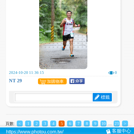
2024-10-20 11:36:15
0
NT 29
加購物車
標籤
頁數:
<
1
2
3
4
5
6
7
8
9
10
...
23
>
客服中心
https://www.photou.com.tw/