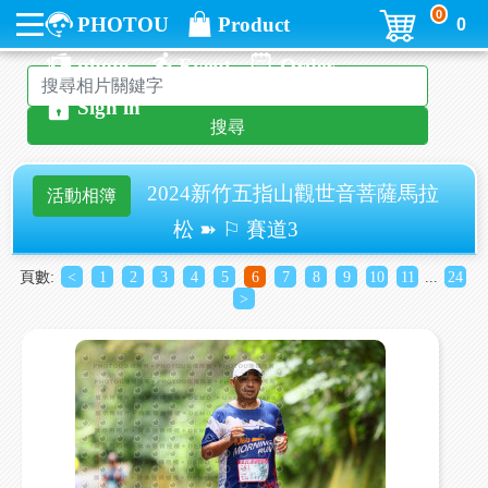
0
PHOTOU
Product
0
photo
Event
Order
Sign in
搜尋
2024新竹五指山觀世音菩薩馬拉
活動相簿
松 ➽ ⚐ 賽道3
頁數:
<
1
2
3
4
5
6
7
8
9
10
11
...
24
>