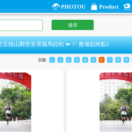
PHOTOU
Product
搜尋
竹五指山觀世音菩薩馬拉松 ➽ ⚐ 會場起終點2
頁數:
<
1
2
3
4
5
6
7
8
9