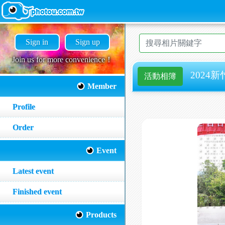
Sign in
Sign up
Join us for more convenience！
2024新
活動相簿
Member
Profile
Order
Event
Latest event
Finished event
Products