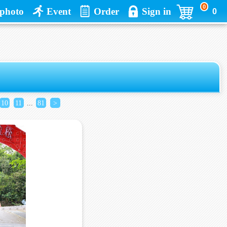
0
photo
Event
Order
Sign in
0
10
11
...
81
>