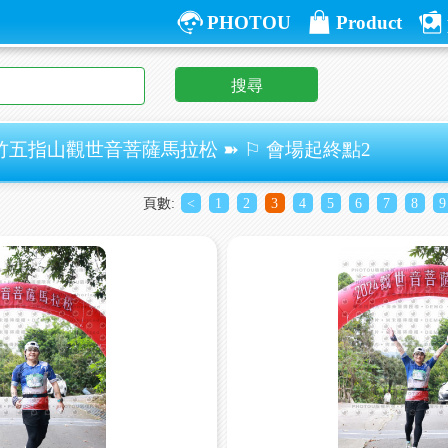
PHOTOU
Product
搜尋
竹五指山觀世音菩薩馬拉松 ➽ ⚐ 會場起終點2
頁數:
<
1
2
3
4
5
6
7
8
9