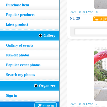
Purchase item
2024-10-20 12:55:18
Popular products
NT 29
加購
latest product
Gallery
Gallery of events
Newest photos
Popular event photos
Search my photos
Organizer
Sign in
2024-10-20 12:55:17
Sign in