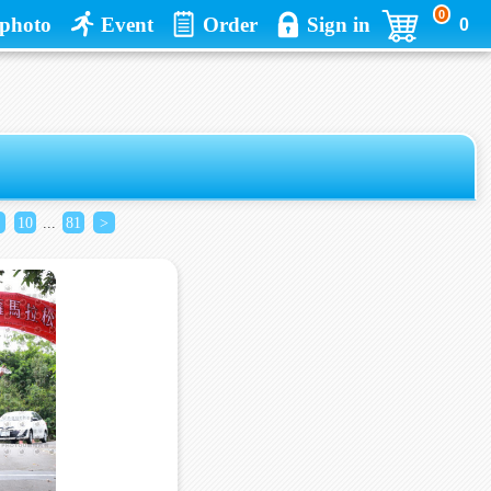
0
photo
Event
Order
Sign in
0
10
...
81
>