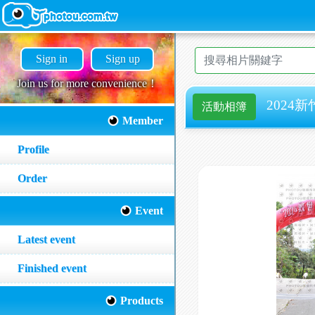
Sign in
Sign up
Join us for more convenience！
2024新
活動相簿
Member
Profile
Order
Event
Latest event
Finished event
Products